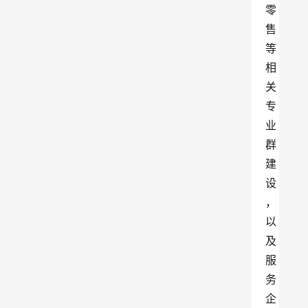
零
售
等
相
关
专
业
群
建
设
，
以
及
服
务
企