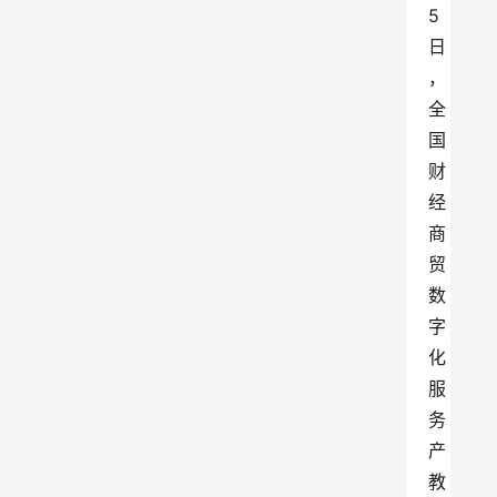
5
日
，
全
国
财
经
商
贸
数
字
化
服
务
产
教