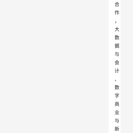
合
作
，
大
数
据
与
会
计
、
数
字
商
业
与
新