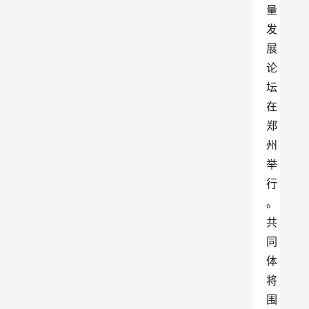
量
发
展
论
坛
在
郑
州
举
行
。
共
同
体
将
围