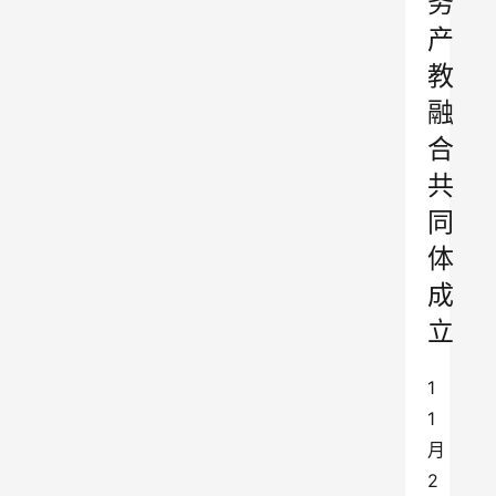
务
产
教
融
合
共
同
体
成
立
1
1
月
2