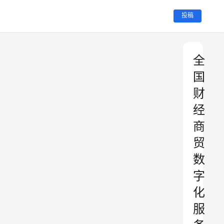
投稿
全
国
财
经
商
贸
数
字
化
服