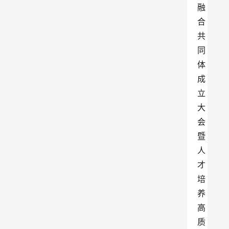
融
合
共
同
体
成
立
大
会
暨
人
才
培
养
高
质