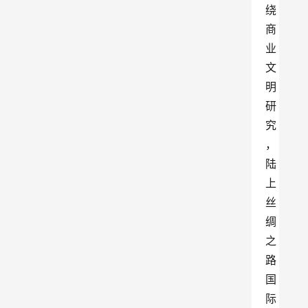
绕
商
业
文
明
研
究
，
陆
上
丝
绸
之
路
国
际