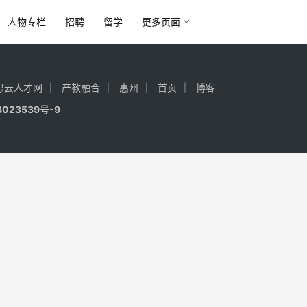
人物专栏
招聘
留学
更多页面
思云人才网
产教融合
惠州
首页
博客
3023539号-9