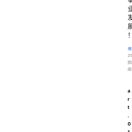
博
2
招
阅
a
r
t
.
0