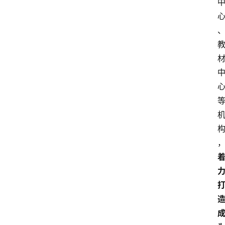
文
章
分
类
专
题
列
表
人
物
专
栏
招
聘