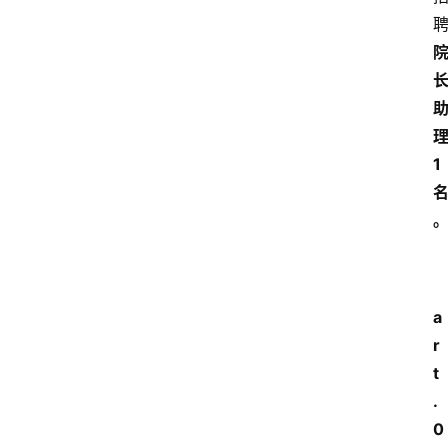
1
a
r
t
.
0