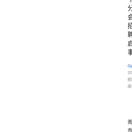
O
2
招
阅