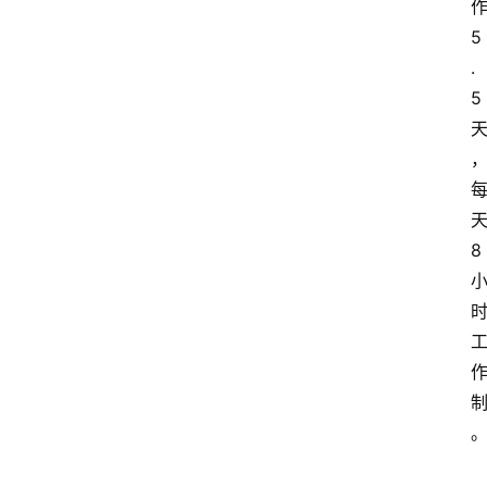
文
5
章
.
分
5
类
专
题
列
表
8
人
物
专
栏
招
聘