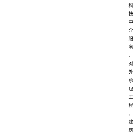
分
类
专
题
列
表
人
物
专
栏
招
聘
留
学