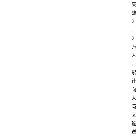
列
表
破
2
人
.
物
2 
专
栏
招
聘
留
学
更
多
页
面