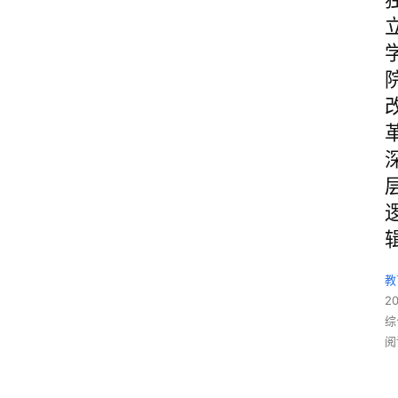
教
2
综
阅