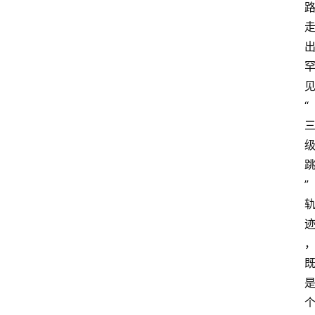
见
“
” 