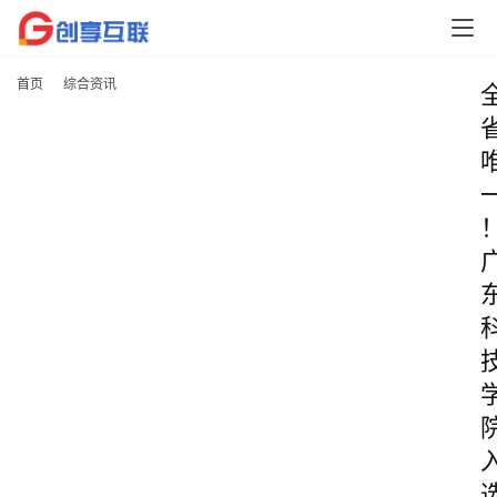
首页
综合资讯