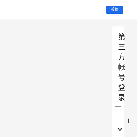
投稿
第
三
方
帐
号
登
录
[
w