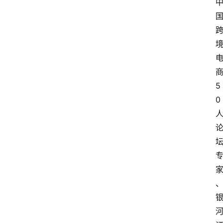
分
类
专
题
列
表
5
0
人
物
专
栏
招
聘
留
学