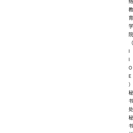
I
I
O
E