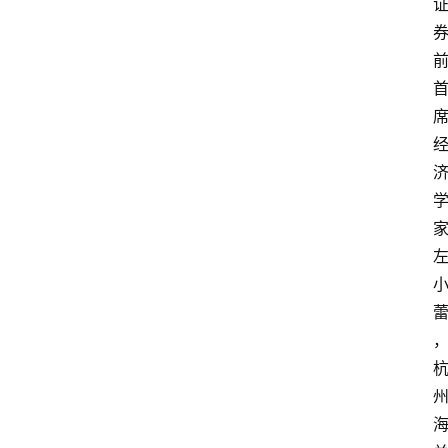
更
多
页
面