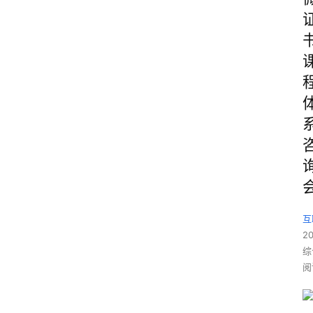
互
2
综
阅