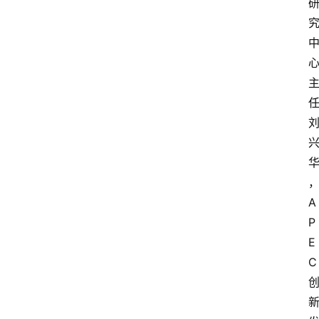
A
P
E
C