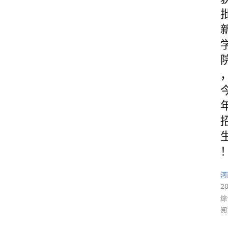
河
2
综
阅