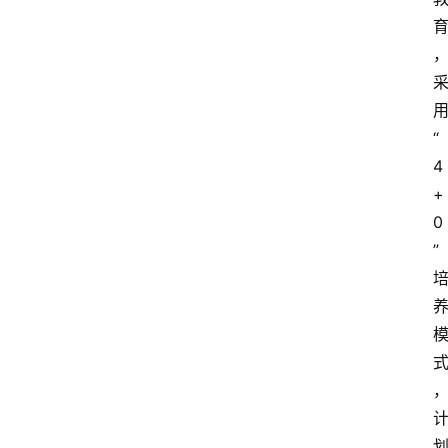
“
4
+
0
”