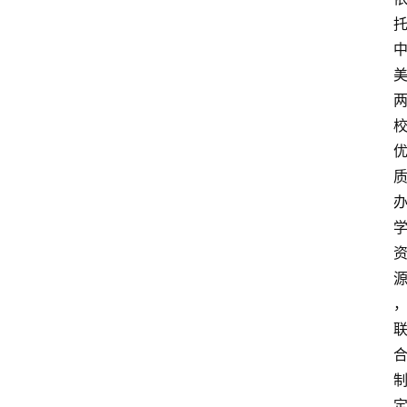
列
表
人
物
专
栏
招
聘
留
学
更
多
页
面