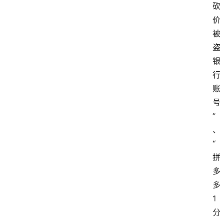
”
“
1