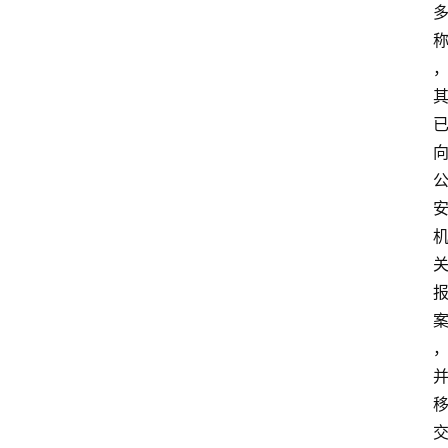
专
栏
招
聘
留
学
更
多
页
面