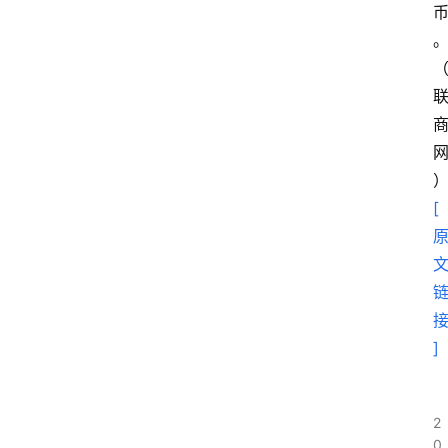
[
]
2
0