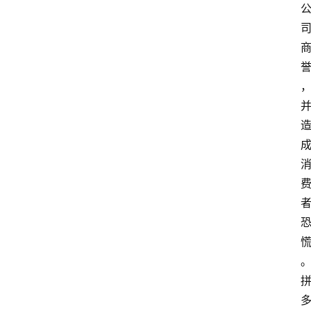
首
页
文
章
分
类
专
题
列
表
人
物