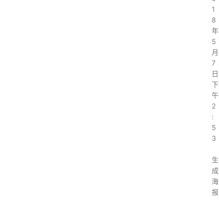
1
8
年
5
月
7
日
下
午
2
:
5
3
生
成
海
报
上