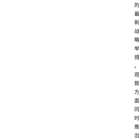
首
页
文
章
分
类
专
题
列
表
人