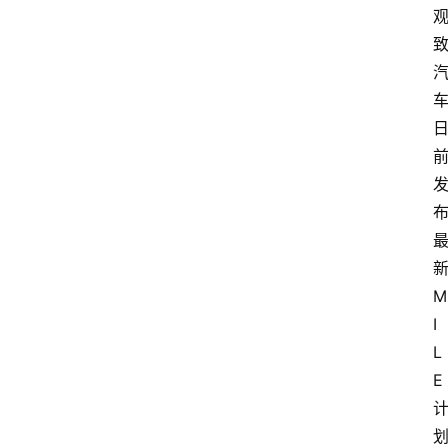
M
I
L
E