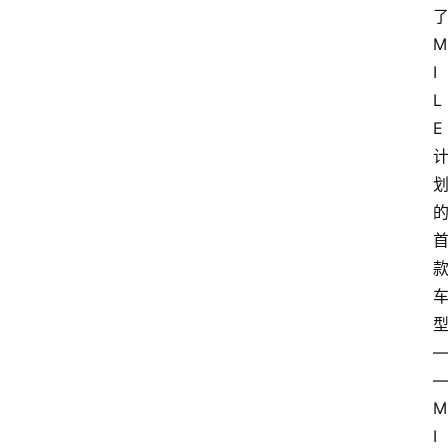
物
专
M
栏
I
L
招
E
聘
留
学
更
多
页
面
M
I