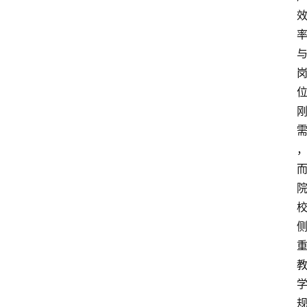
文
章
分
类
专
题
列
表
人
物
专
栏
招
聘