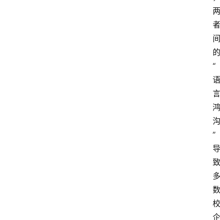
的
“
” 