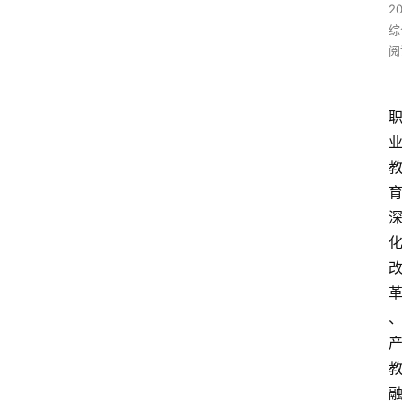
2
综
阅