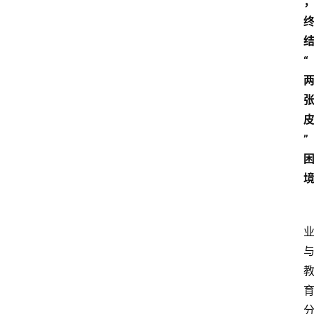
结
“
” 