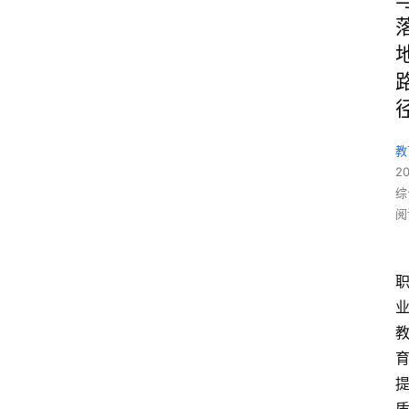
教
2
综
阅