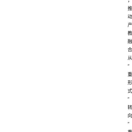
从
“
” 
向
“