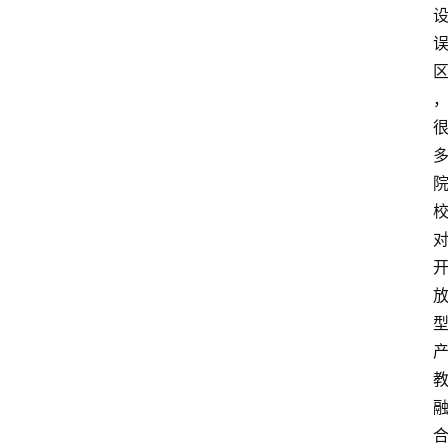
题
列
表
人
物
专
栏
招
聘
留
学
更
多