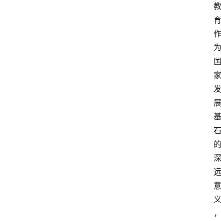
更
多
页
面