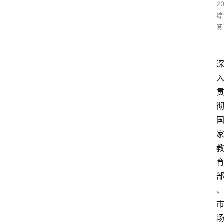
2
综
阅