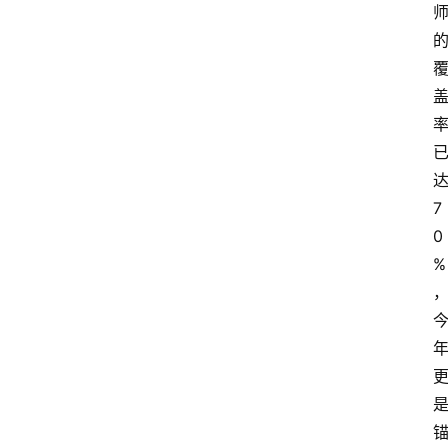
达
7
0
%