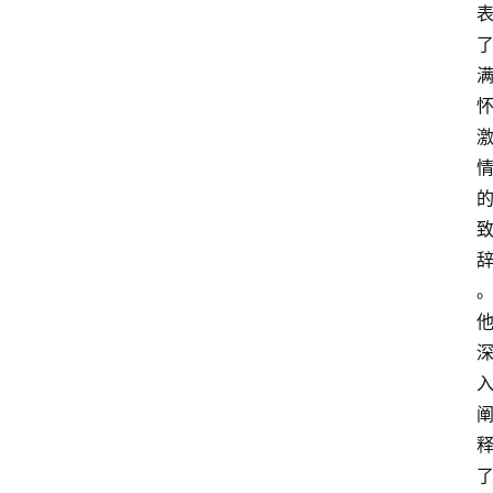
专
题
列
表
人
物
专
栏
招
聘
留
学