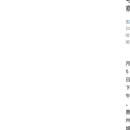
互
2
综
阅
5