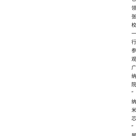
列
表
人
物
专
栏
招
聘
留
“
学
更
多
页
”
面