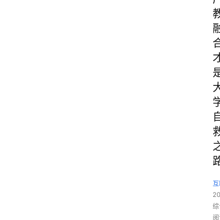
互
2
综
阅