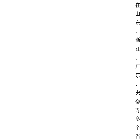
人
物
专
栏
招
聘
留
学
更
多
页
面