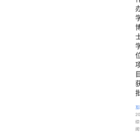
互
2
综
阅