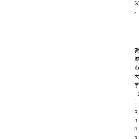
首
页
文
L
章
o
分
n
类
d
o