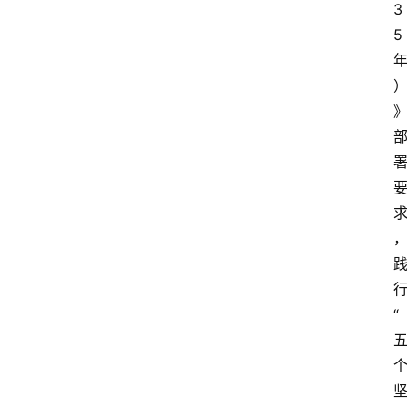
3
5
“