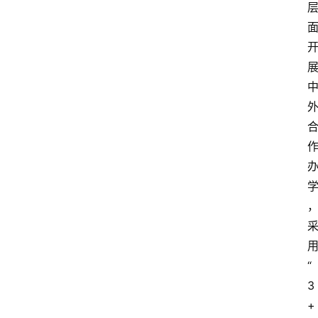
“
3
+