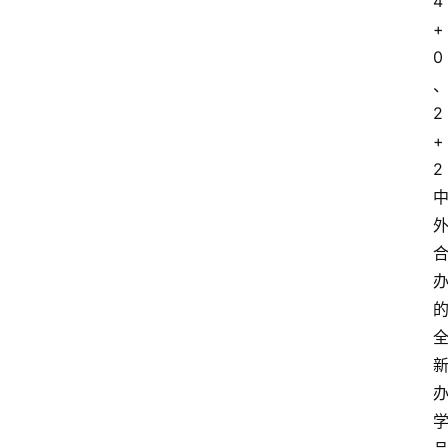
4
+
0
2
+
2 