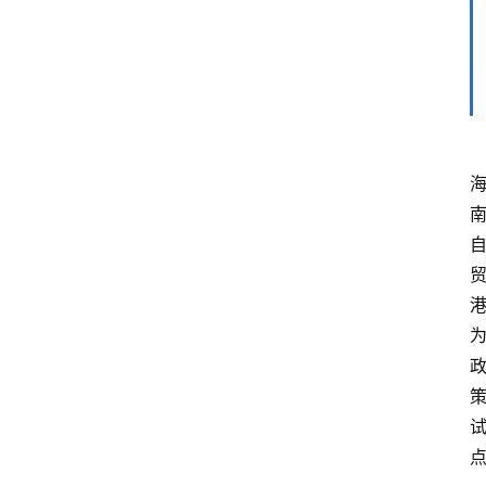
章
分
类
专
题
列
表
人
物
专
栏
招
聘