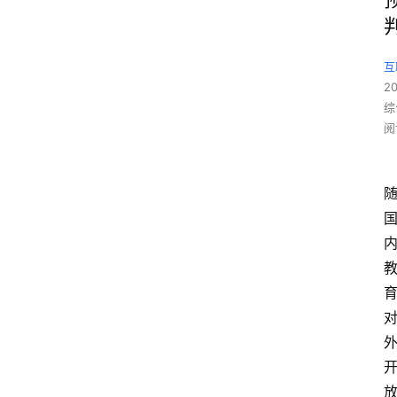
互
2
综
阅