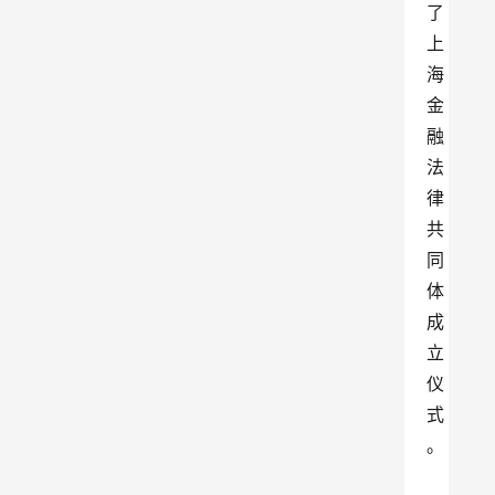
了
上
海
金
融
法
律
共
同
体
成
立
仪
式
。