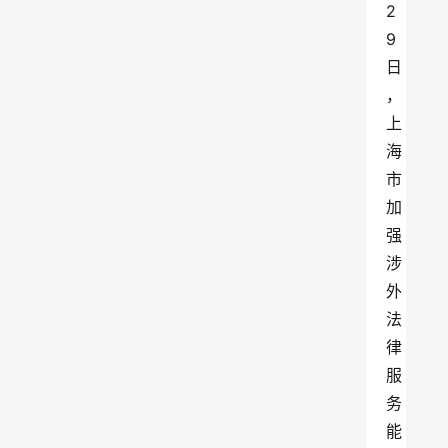
2
9
日
，
上
海
市
加
强
涉
外
法
律
服
务
能