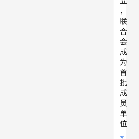
立
，
联
合
会
成
为
首
批
成
员
单
位
互