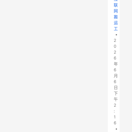
联
网
搬
运
工
•
2
0
2
6
年
6
月
6
日
下
午
2
:
1
6
•