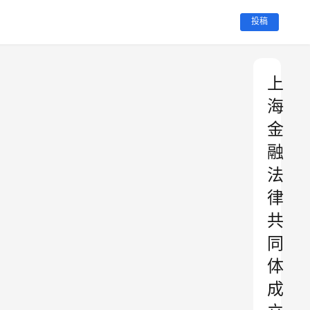
投稿
上
海
金
融
法
律
共
同
体
成