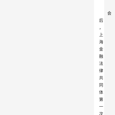
会
后
，
上
海
金
融
法
律
共
同
体
第
一
次