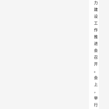
力
建
设
工
作
推
进
会
召
开
。
会
上
，
举
行