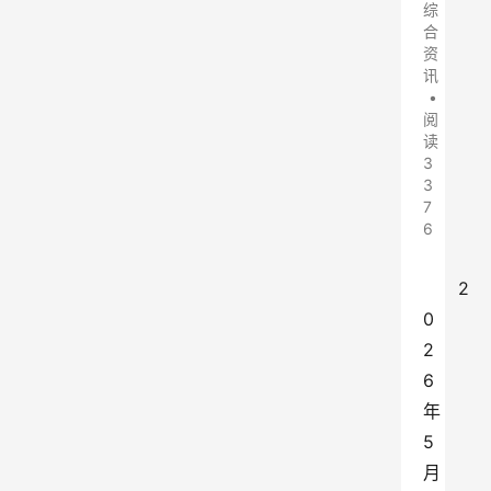
综
合
资
讯
•
阅
读
3
3
7
6
2
0
2
6
年
5
月