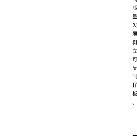
章
分
类
专
题
列
表
人
物
专
栏
招
聘