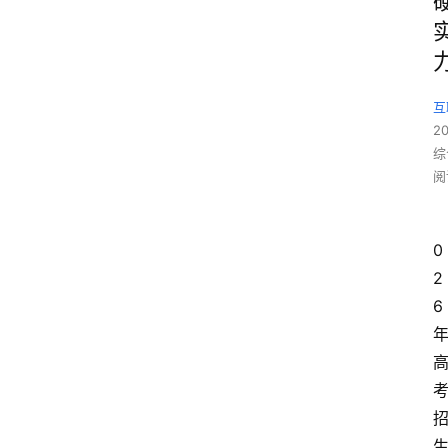
互
2
综
阅
0
2
6 