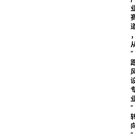
“
”
“