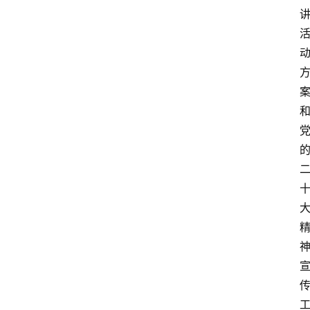
更
多
页
面