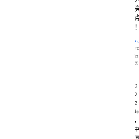
互
2
行
阅
0
2
2