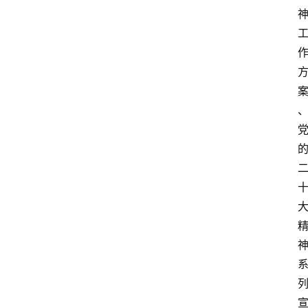
专
题
列
表
人
物
专
栏
招
聘
留
学