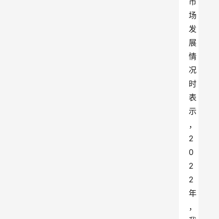
市
场
发
展
情
况
时
表
示
，
2
0
2
2
年
，