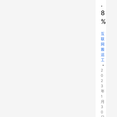
.
8
%
互
联
网
搬
运
工
•
2
0
2
3
年
1
月
3
0