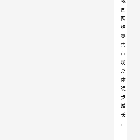
我
国
网
络
零
售
市
场
总
体
稳
步
增
长
。