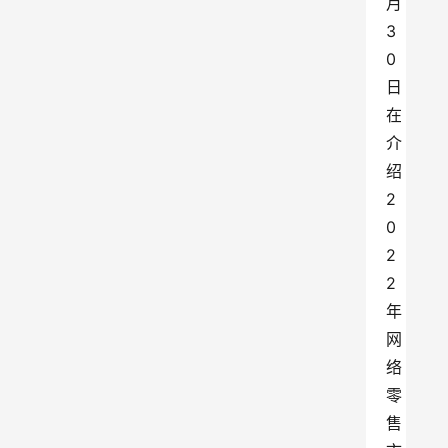
月
3
0
日
在
介
绍
2
0
2
2
年
网
络
零
售