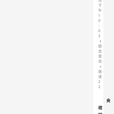
日
下
午
1
0
:
0
2
•
综
合
资
讯
•
阅
读
2
2
央
视