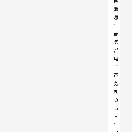
网
消
息
：
商
务
部
电
子
商
务
司
负
责
人
1