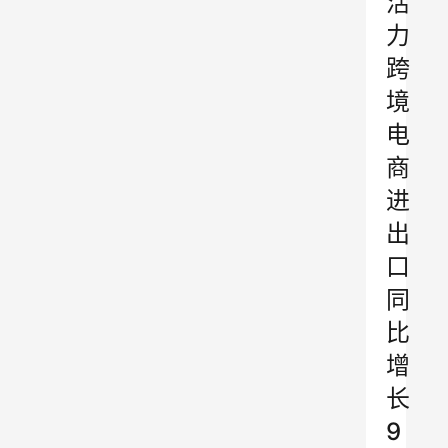
活
力
跨
境
电
商
进
出
口
同
比
增
长
9