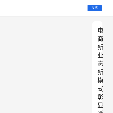
投稿
电
商
新
业
态
新
模
式
彰
显