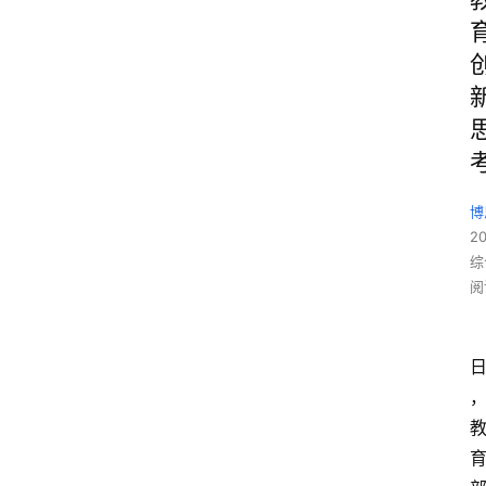
博
2
综
阅