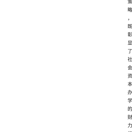
留
学
更
多
页
面