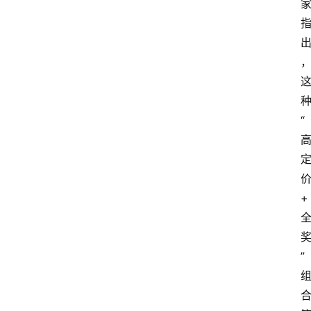
文
章
分
类
专
“
题
列
表
人
+
物
专
栏
”
招
聘