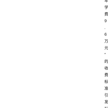
9
.
6
”