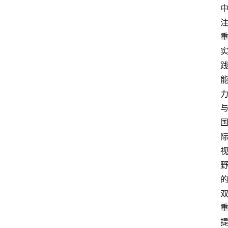
专
题
列
表
人
物
专
栏
招
聘
留
学