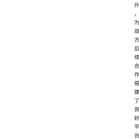
更
多
页
面