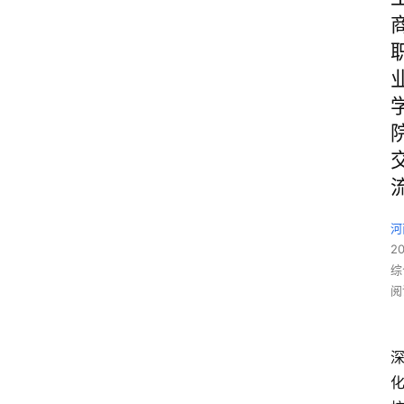
河
2
综
阅