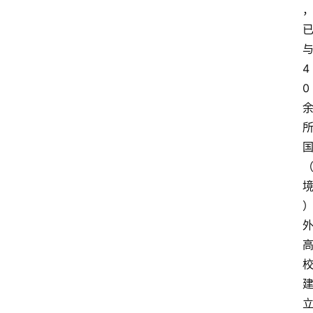
4
0
首
页
文
章
分
类