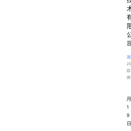
河
2
综
阅
1
9