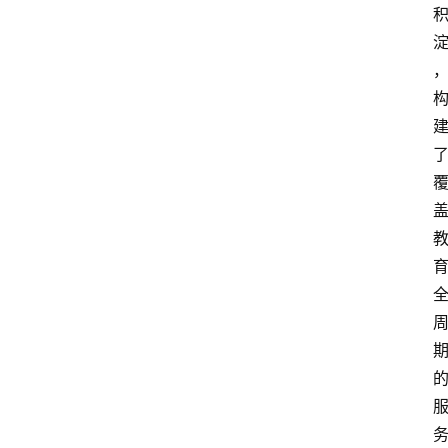
更
多
页
面