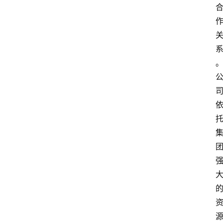
专
题
列
表
人
物
专
栏
招
聘
留
学