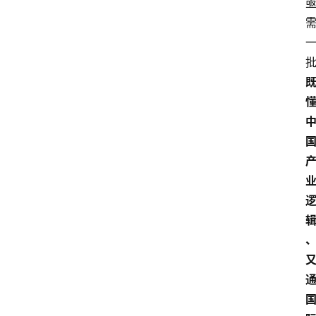
文
章
分
类
专
题
列
表
人
物
专
栏
招
聘