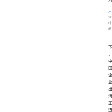
河
2
综
阅