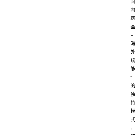
基
+ 
” 