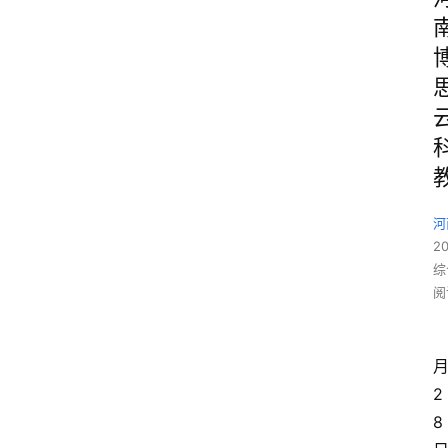
河
2
综
阅
2
8