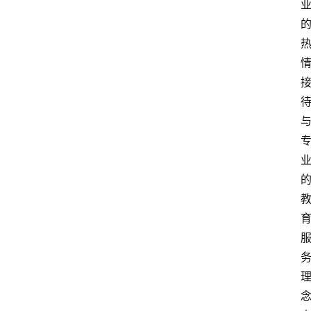
文
章
分
类
专
题
列
表
人
物
专
栏
招