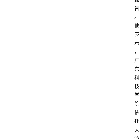
分
类
专
题
列
表
人
物
专
栏
招
聘
留
学