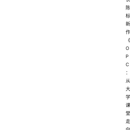
O
P
C