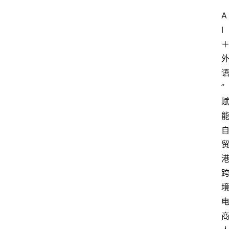
“
A
I
”