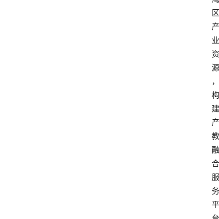
更
多
页
面