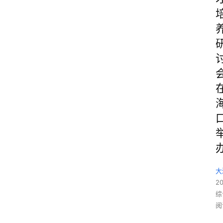
大
2
综
阅