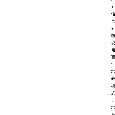
+
+
”