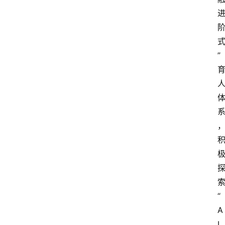
”
“
A
I