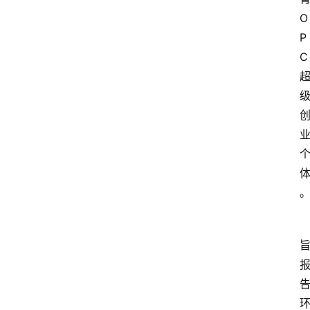
O
P
C