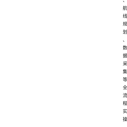
专
题
列
表
人
物
专
栏
招
聘
留
学
更