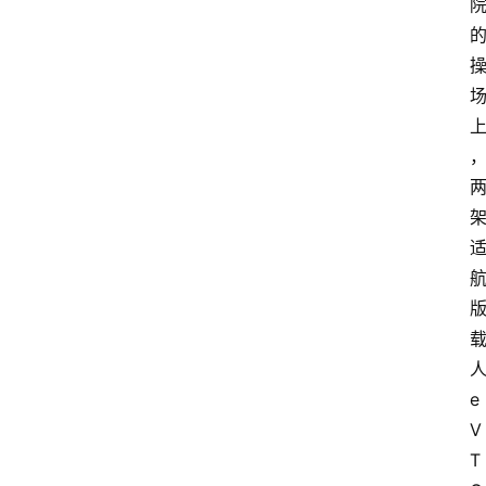
e
V
T