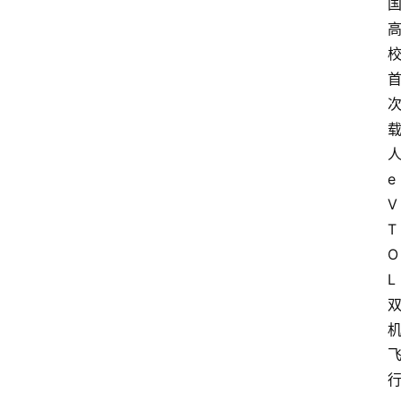
e
V
T
O
L