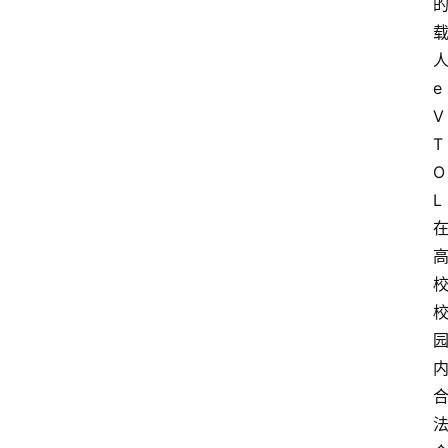
e
V
T
O
L