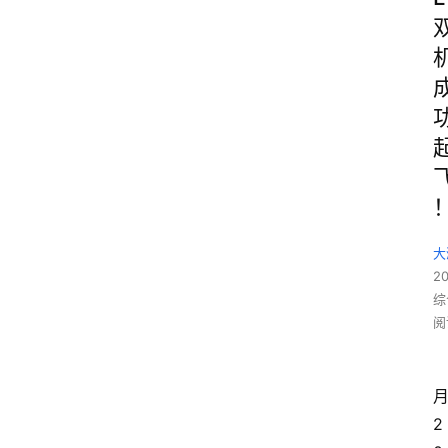
大
2
综
阅
2