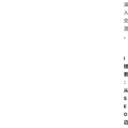
I
S
E
O