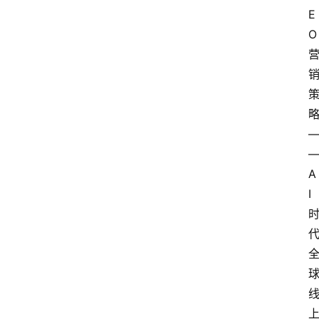
E
O
A
I