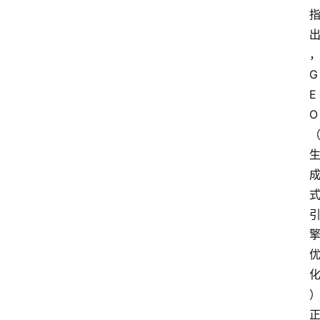
G
E
O