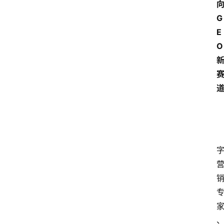
G
E
O