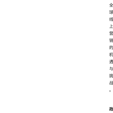
专
题
列
表
人
物
专
栏
招
聘
留
学