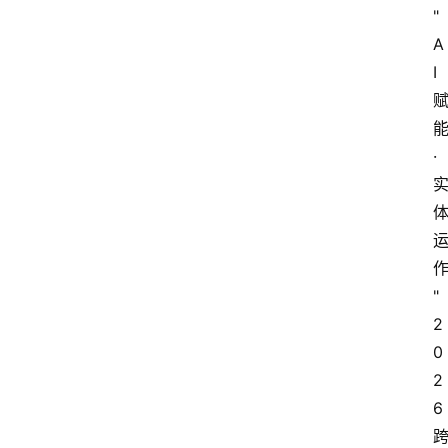
"
A
I
·
"
2
0
2
6