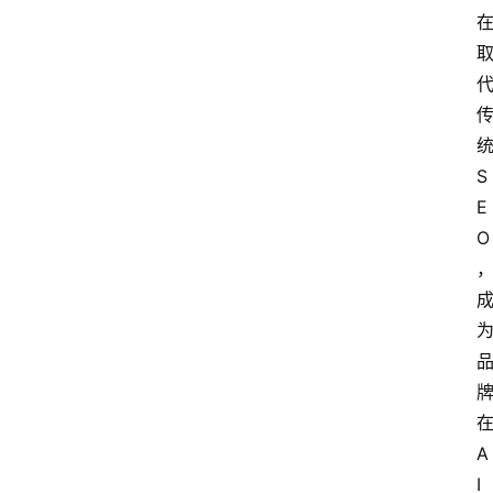
S
E
O
A
I