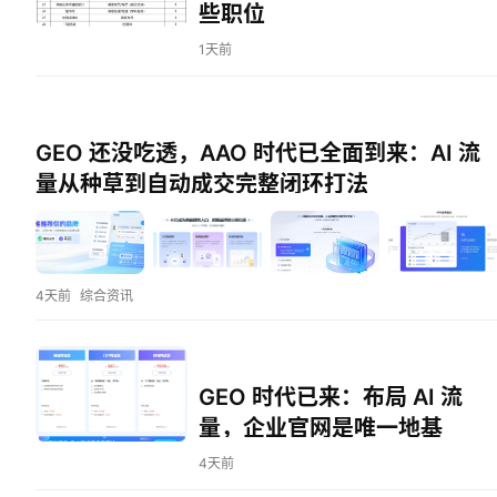
些职位
1天前
GEO 还没吃透，AAO 时代已全面到来：AI 流
量从种草到自动成交完整闭环打法
首
页
文
4天前
综合资讯
章
分
类
GEO 时代已来：布局 AI 流
专
量，企业官网是唯一地基
题
4天前
列