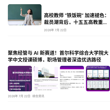
表
人
高校教师 “铁饭碗” 加速褪色：
物
裁员潮背后，十五五高教重构
专
下的生存变局
2026年 7月 22日
栏
招
聘
聚焦经管与 AI 新赛道！首尔科学综合大学院大
学中文授课硕博，职场管理者深造优选路径
留
学
更
多
页
2026年 7月 22日
综合资讯
面