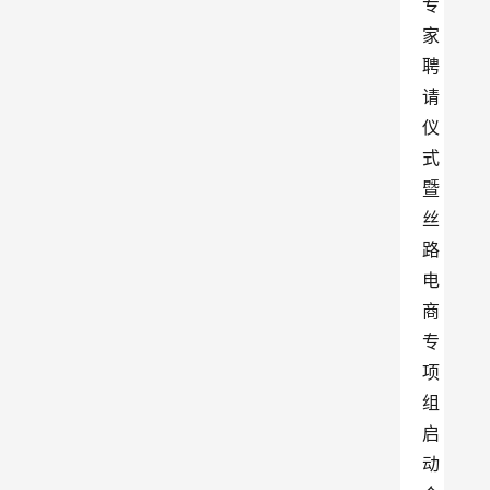
专
家
聘
请
仪
式
暨
丝
路
电
商
专
项
组
启
动