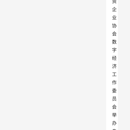
资
企
业
协
会
数
字
经
济
工
作
委
员
会
举
办