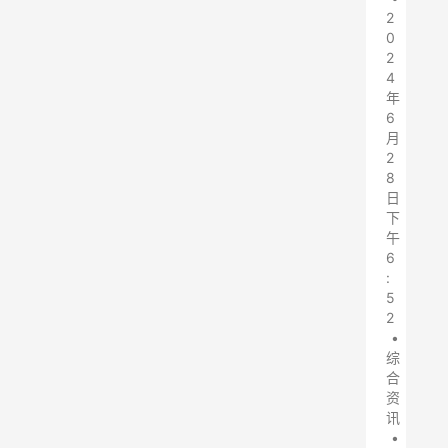
2
0
2
4
年
6
月
2
8
日
下
午
6
:
5
2
•
综
合
资
讯
•