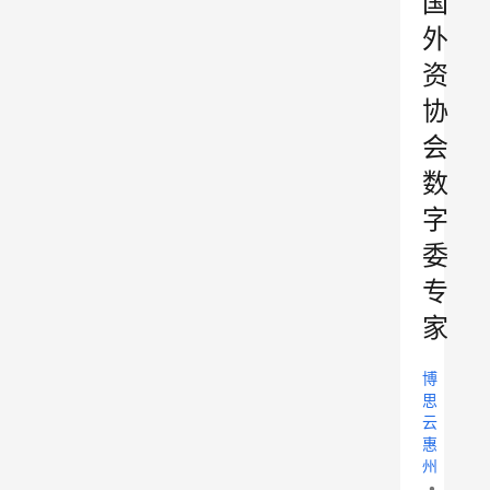
国
外
资
协
会
数
字
委
专
家
博
思
云
惠
州
•