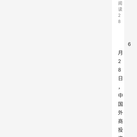
阅
读
2
8
6
月
2
8
日
，
中
国
外
商
投