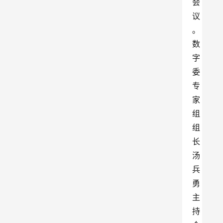
会
议
。
数
字
委
专
家
组
组
长
汤
兵
勇
主
持