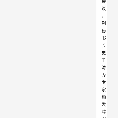
会
议
，
副
秘
书
长
史
子
涛
为
专
家
颁
发
聘