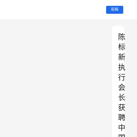
投稿
陈
标
新
执
行
会
长
获
聘
中