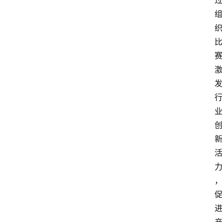
分
类
专
题
列
表
人
物
专
栏
招
聘
留
学