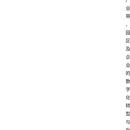
更
多
页
面