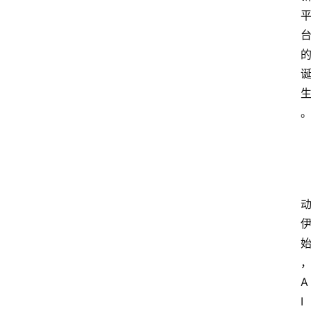
。
A
I