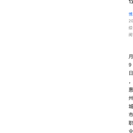
博
2
综
阅
9