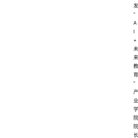
“
A
I
+
”