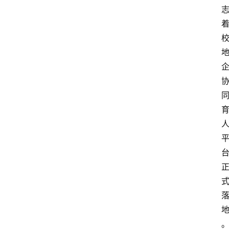
专
题
列
表
人
物
专
栏
招
聘
留
学