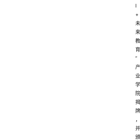
I
+
”