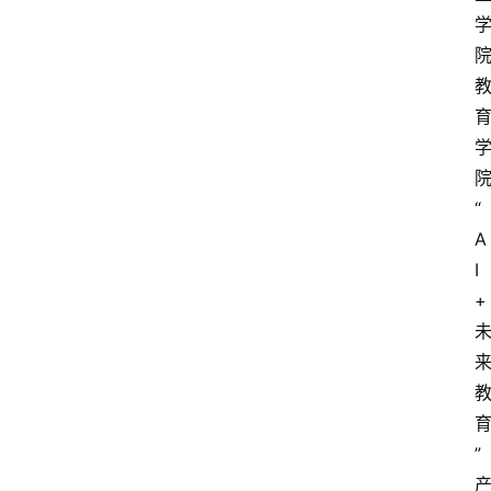
“
A
I
+
”