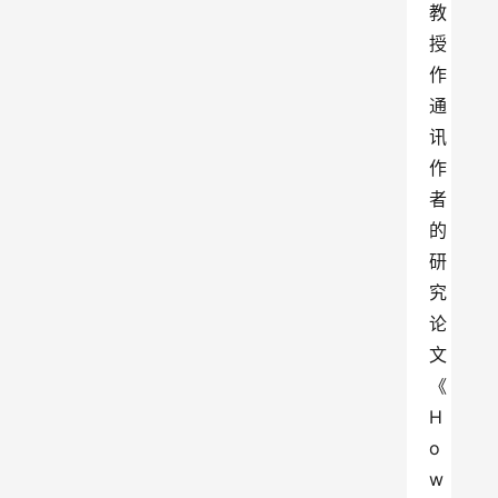
教
授
作
通
讯
作
者
的
研
究
论
文
《
H
o
w 