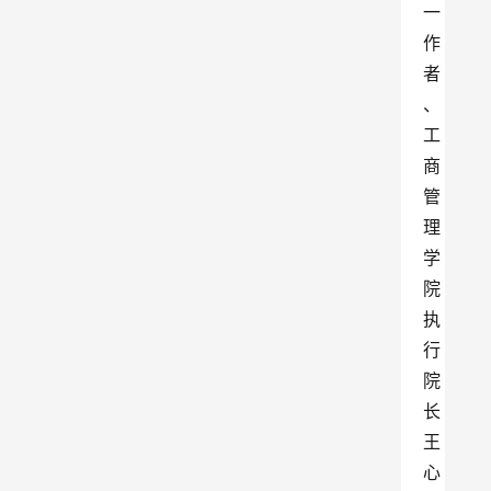
一
作
者
、
工
商
管
理
学
院
执
行
院
长
王
心