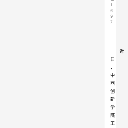
1
6
9
7
近
日
，
中
西
创
新
学
院
工