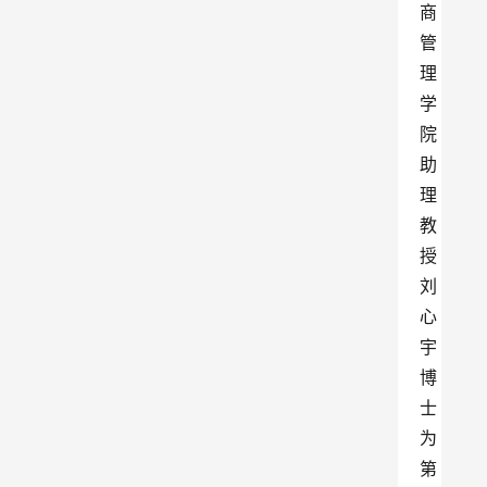
商
管
理
学
院
助
理
教
授
刘
心
宇
博
士
为
第