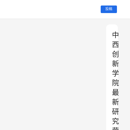
投稿
中
西
创
新
学
院
最
新
研
究