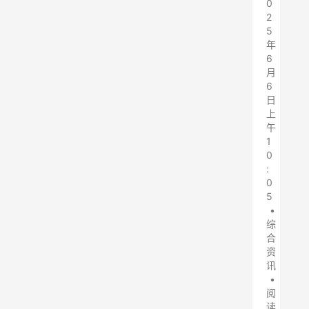
0
2
5
年
6
月
6
日
上
午
1
0
:
0
5
•
综
合
资
讯
•
阅
读