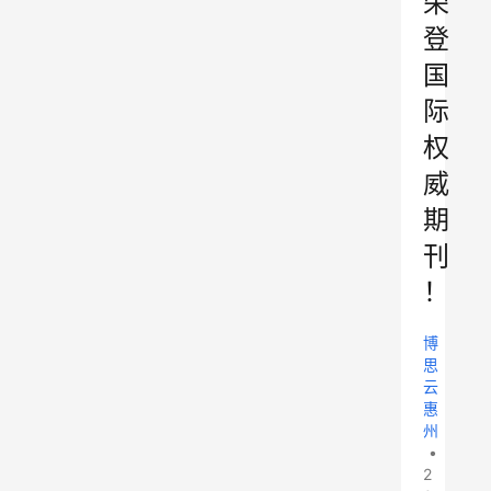
荣
登
国
际
权
威
期
刊
！
博
思
云
惠
州
•
2