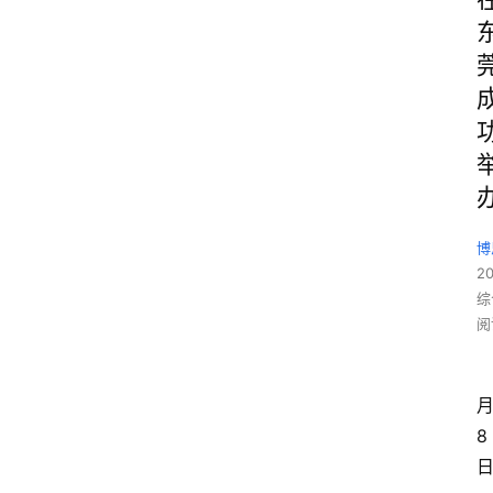
博
2
综
阅
8