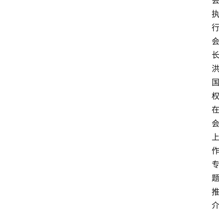
分
类
专
题
列
表
人
物
专
栏
招
聘
留