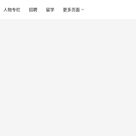
人物专栏
招聘
留学
更多页面