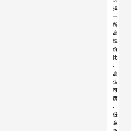
选
择
一
所
高
性
价
比
、
高
认
可
度
、
低
竞