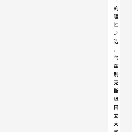
子
的
理
性
之
选
。
乌
兹
别
克
斯
坦
国
立
大