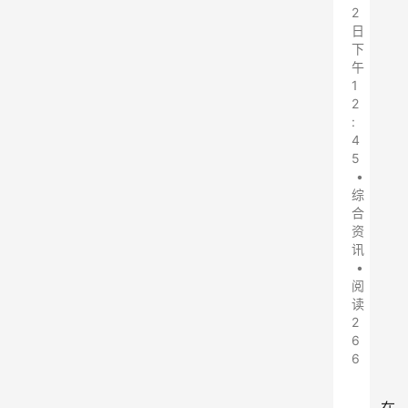
2
日
下
午
1
2
:
4
5
•
综
合
资
讯
•
阅
读
2
6
6