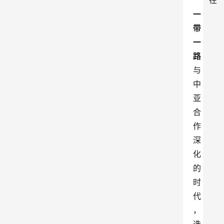
在
一
带
一
路
与
中
亚
合
作
深
化
的
时
代
，