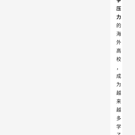
争
压
力
的
海
外
高
校
，
成
为
越
来
越
多
学