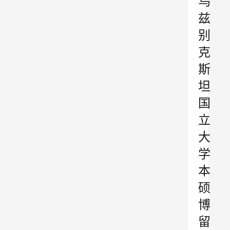
乌
兹
别
克
斯
坦
国
立
大
学
本
硕
博
留