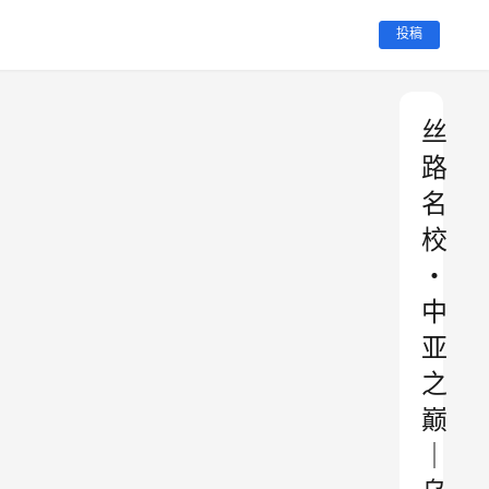
投稿
丝
路
名
校
・
中
亚
之
巅
｜