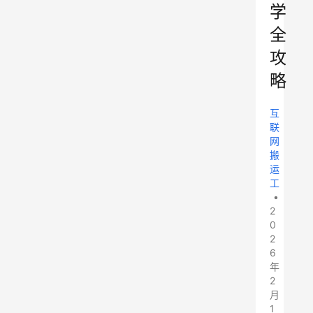
学
全
攻
略
互
联
网
搬
运
工
•
2
0
2
6
年
2
月
1