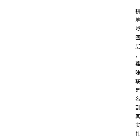
更
多
页
面