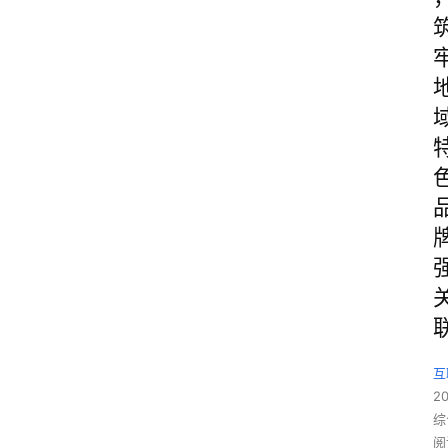
互
2
综
阅