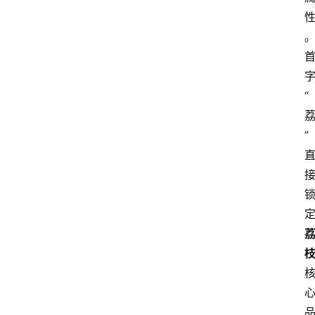
字
“
” 