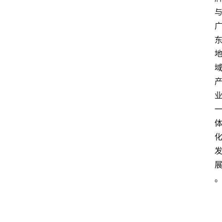
专
题
列
表
人
物
专
栏
招
聘
留
学