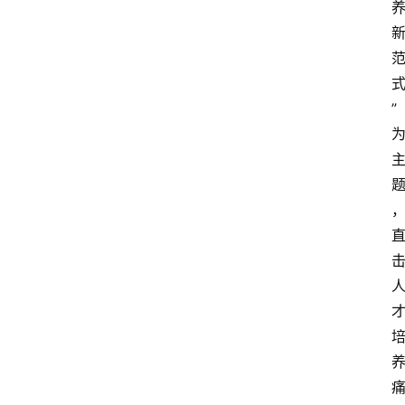
章
分
类
专
” 
题
列
表
人
物
专
栏
招
聘