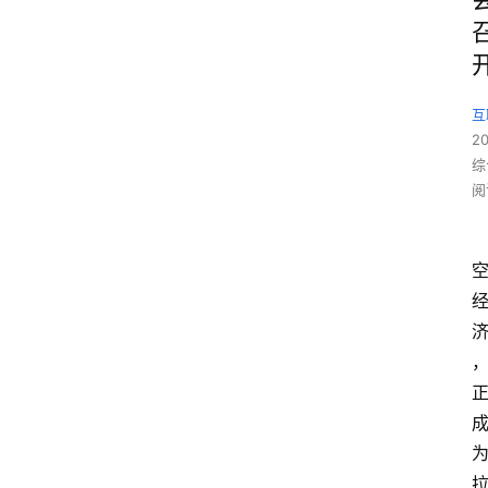
互
2
综
阅