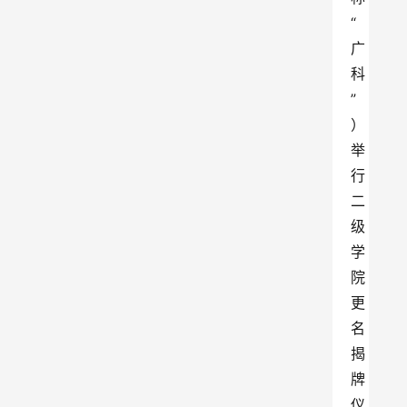
“
广
科
”
）
举
行
二
级
学
院
更
名
揭
牌
仪