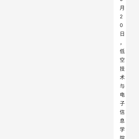
月 
2
0 
日
，
低
空
技
术
与
电
子
信
息
学
院