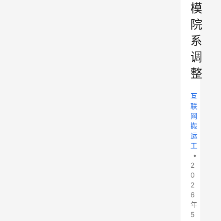
模
院
系
调
整
互
联
网
搬
运
工
•
2
0
2
6
年
5