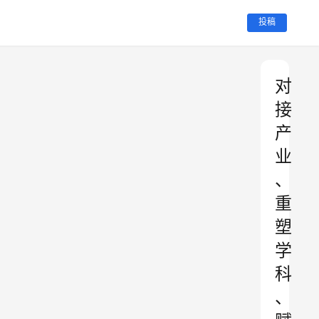
投稿
对
接
产
业
、
重
塑
学
科
、