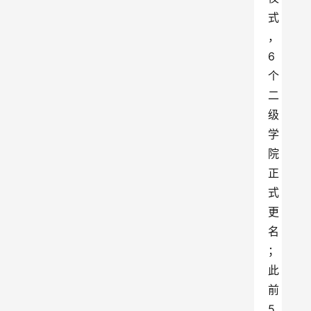
式
，
6 
个
二
级
学
院
正
式
更
名
；
此
前 
5 