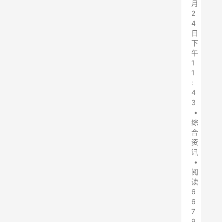
月
2
4
日
下
午
1
1
:
4
3
•
综
合
资
讯
•
阅
读
6
6
7
9