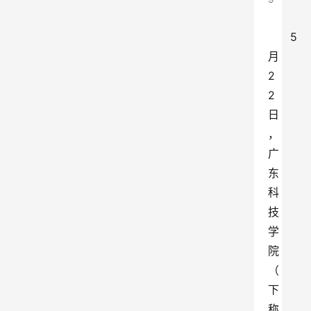
5
月
2
2
日
，
广
东
科
技
学
院
（
下
称 