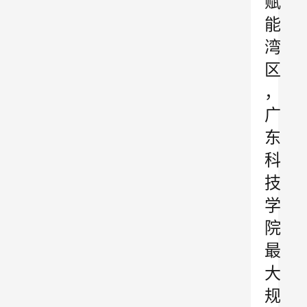
赋
能
湾
区
，
广
东
科
技
学
院
最
大
规