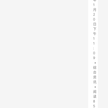
1
月
2
0
日
下
午
1
1
:
0
9
•
综
合
资
讯
•
阅
读
8
5