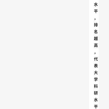
水
平
，
排
名
越
高
，
代
表
大
学
科
研
水
平