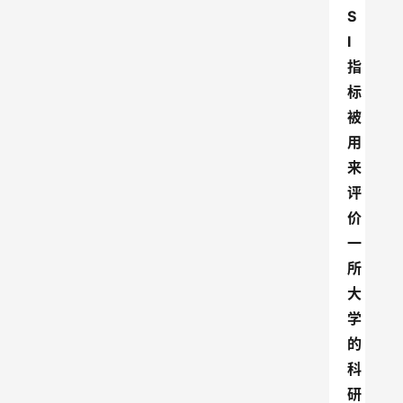
S
I
指
标
被
用
来
评
价
一
所
大
学
的
科
研