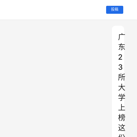
投稿
广
东
2
3
所
大
学
上
榜
这