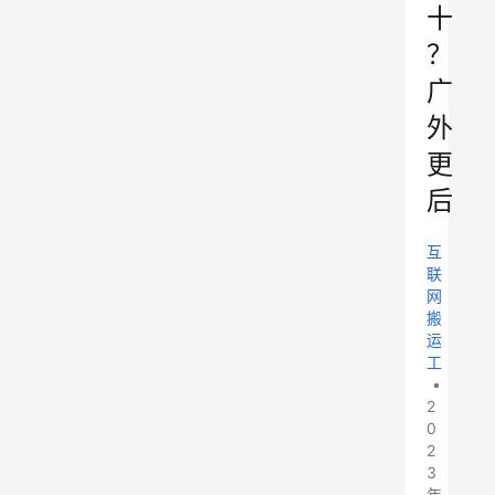
十
？
广
外
更
后
互
联
网
搬
运
工
•
2
0
2
3
年