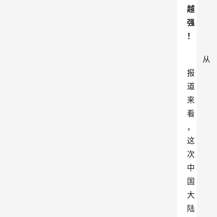
越
强
！
从
报
道
来
看
，
这
次
中
国
大
陆