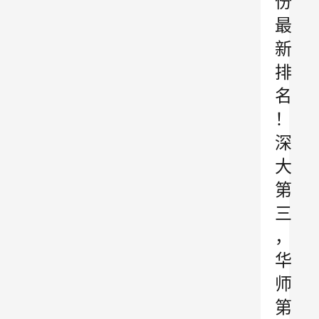
份
最
新
排
名
！
深
大
第
三
，
华
师
第