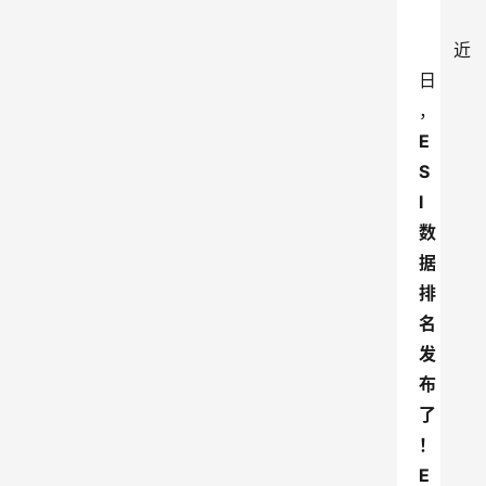
近
日
，
E
S
I
数
据
排
名
发
布
了
！
E