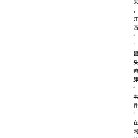
“
“
”
”