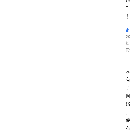
”
雷
2
综
阅