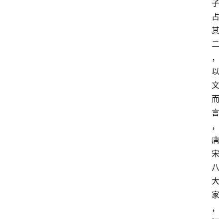
文
章
分
类
专
题
列
表
人
物
专
栏
招
聘