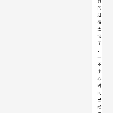
真
的
过
得
太
快
了
，
一
不
小
心
时
间
已
经