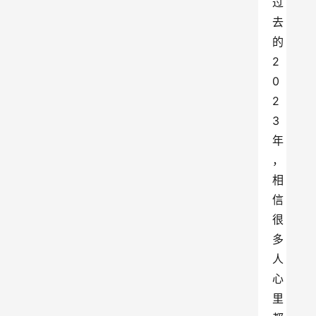
过
去
的
2
0
2
3
年
，
相
信
很
多
人
心
里