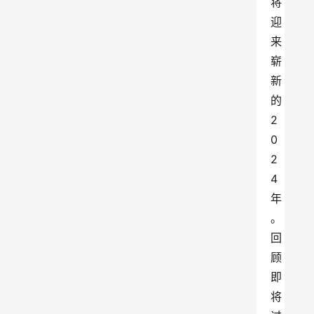
将
迎
来
崭
新
的
2
0
2
4
年
。
回
顾
即
将