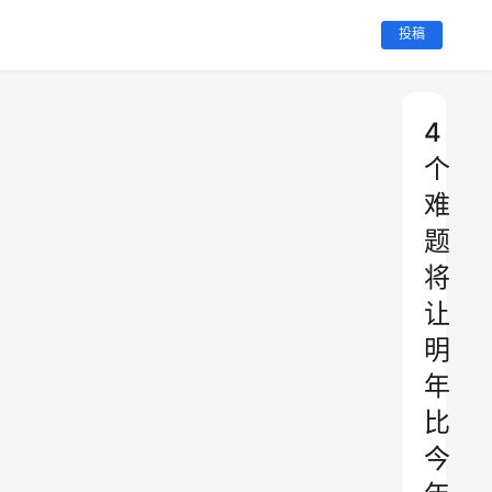
投稿
4
个
难
题
将
让
明
年
比
今