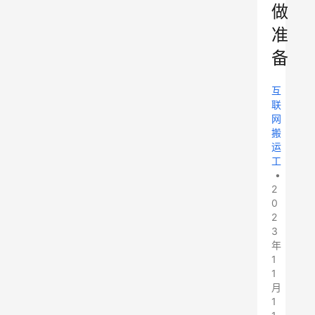
做
准
备
互
联
网
搬
运
工
•
2
0
2
3
年
1
1
月
1