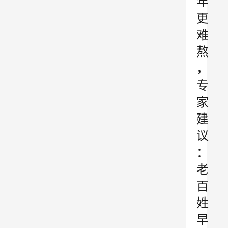
年
更
难
熬
，
专
家
建
议
：
老
百
姓
早