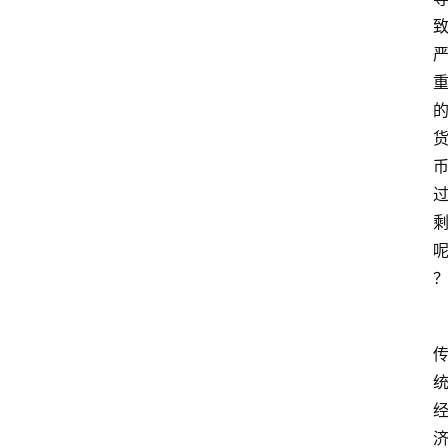
首
页
文
章
分
类
专
题
列
表
人
物
专
栏