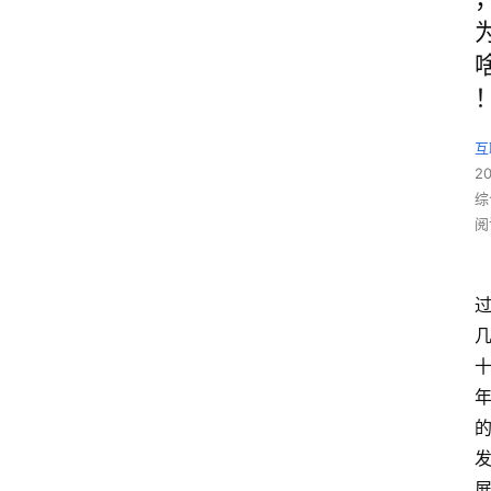
互
2
综
阅