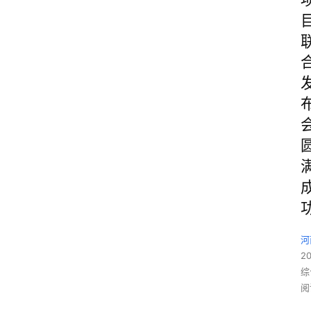
河
2
综
阅