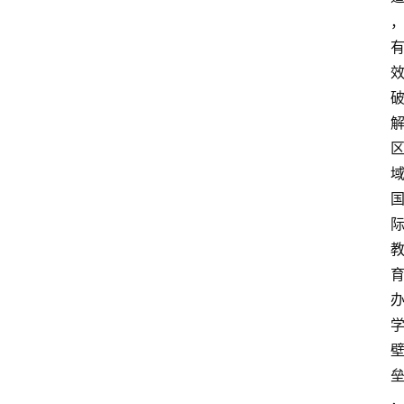
更
多
页
面