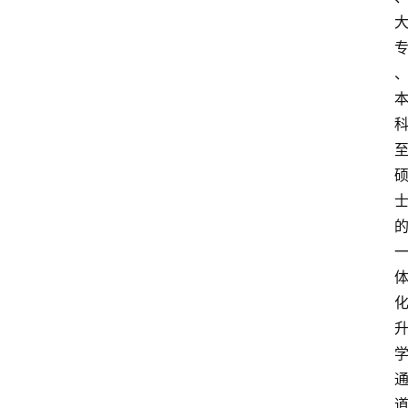
专
题
列
表
人
物
专
栏
招
聘
留
学