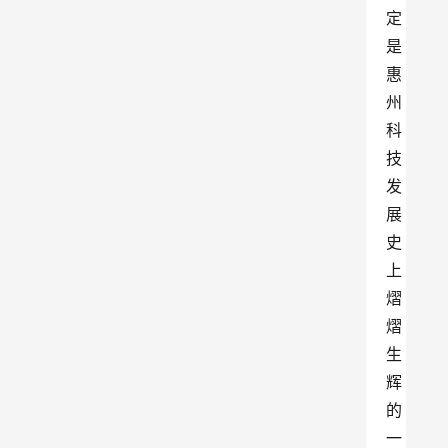
定
是
惠
州
科
技
发
展
史
上
熠
熠
生
辉
的
一