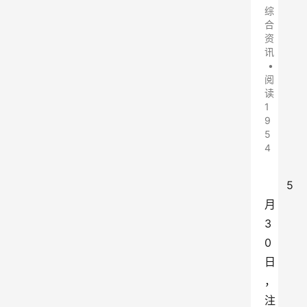
综
合
资
讯
•
阅
读
1
9
5
4
5
月
3
0
日
，
注