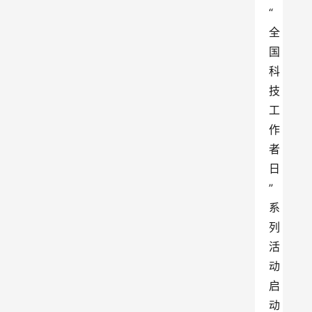
“
全
国
科
技
工
作
者
日
”
系
列
活
动
启
动