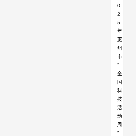
0
2
5
年
惠
州
市
“
全
国
科
技
活
动
周
”