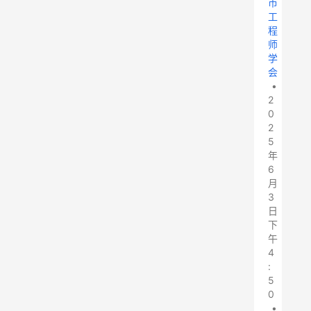
市
工
程
师
学
会
•
2
0
2
5
年
6
月
3
日
下
午
4
:
5
0
•