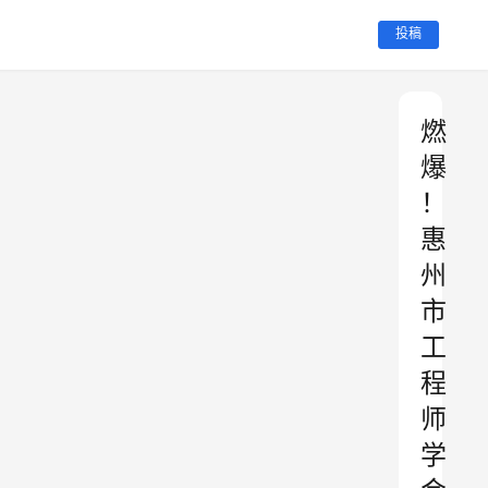
投稿
燃
爆
！
惠
州
市
工
程
师
学