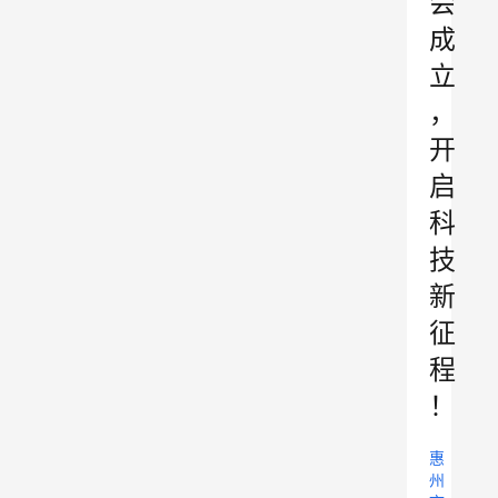
会
成
立
，
开
启
科
技
新
征
程
！
惠
州