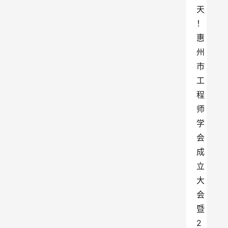
天
！
惠
州
市
工
程
师
学
会
成
立
大
会
暨
2