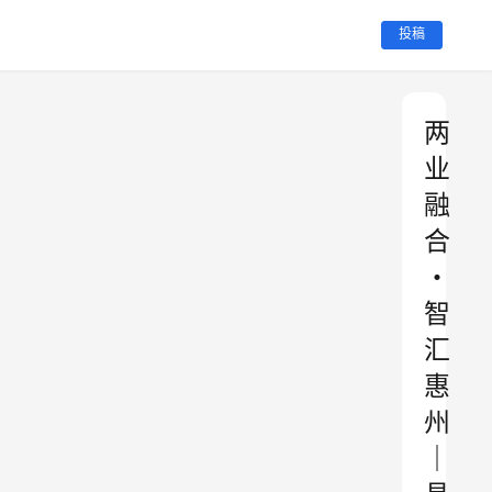
投稿
两
业
融
合
・
智
汇
惠
州
｜