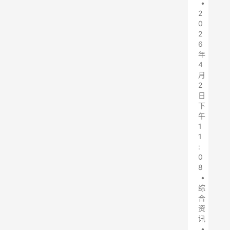
•
2
0
2
6
年
4
月
2
日
下
午
1
1
:
0
8
•
综
合
资
讯
•