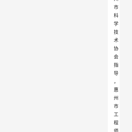
市
科
学
技
术
协
会
指
导
，
惠
州
市
工
程
师