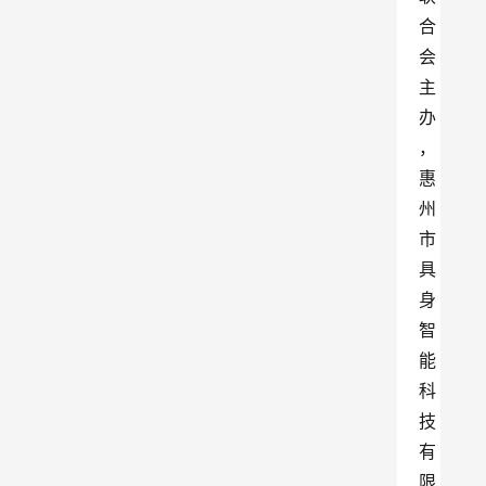
合
会
主
办
，
惠
州
市
具
身
智
能
科
技
有
限