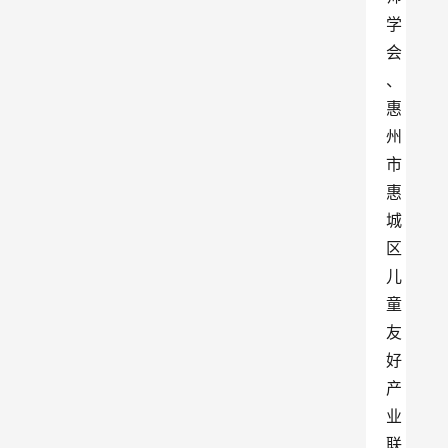
学
会
、
惠
州
市
惠
城
区
儿
童
友
好
产
业
联