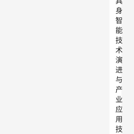
具
身
智
能
技
术
演
进
与
产
业
应
用
技