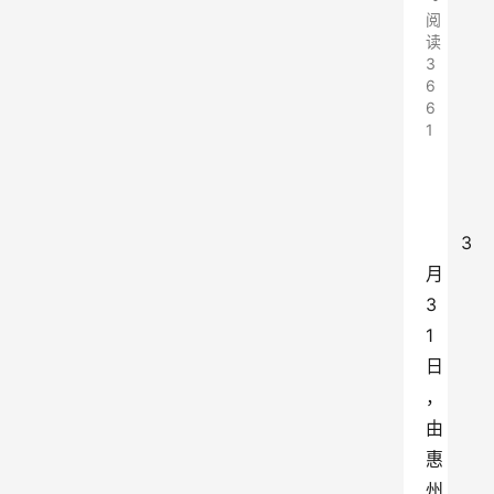
阅
读
3
6
6
1
3
月
3
1
日
，
由
惠
州