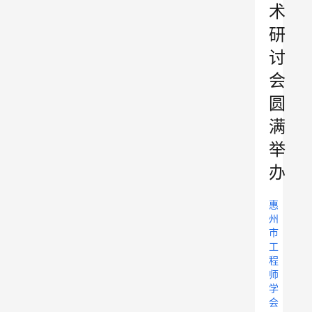
术
研
讨
会
圆
满
举
办
惠
州
市
工
程
师
学
会