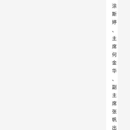
涂
斯
婷
、
主
席
何
金
华
、
副
主
席
张
帆
出