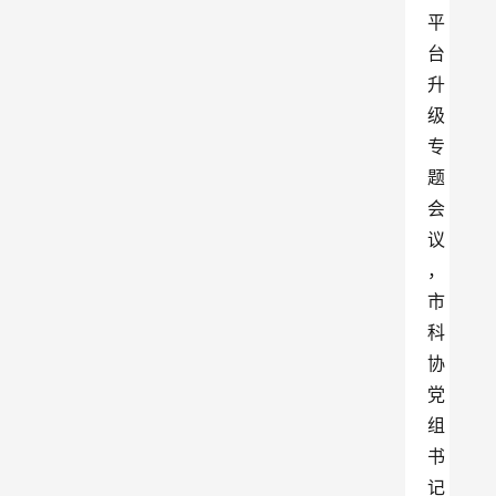
平
台
升
级
专
题
会
议
，
市
科
协
党
组
书
记