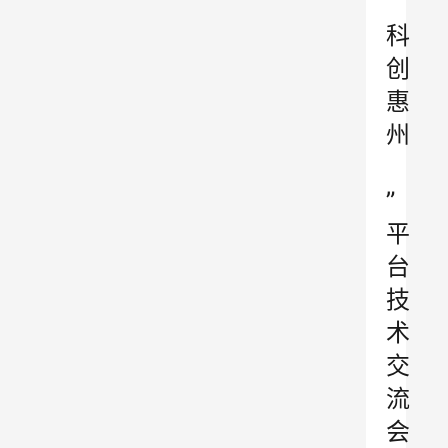
“
科
创
惠
州
”
平
台
技
术
交
流
会