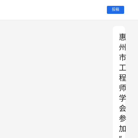
投稿
惠
州
市
工
程
师
学
会
参
加