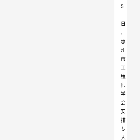
5
日
，
惠
州
市
工
程
师
学
会
安
排
专
人