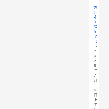
惠
州
市
工
程
师
学
会
•
2
0
2
5
年
7
月
1
6
日
上
午