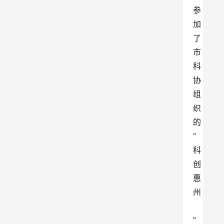
参
加
了
市
科
协
组
织
的
“
科
创
惠
州
”